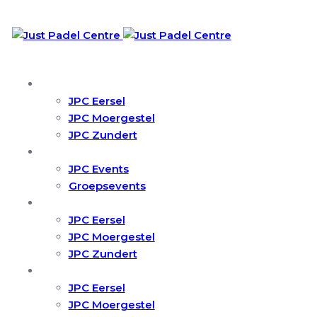
Skip
Skip
links
to
primary
navigation
Skip
Locaties
to
JPC Eersel
content
JPC Moergestel
JPC Zundert
Events
JPC Events
Groepsevents
Trainingen
JPC Eersel
JPC Moergestel
JPC Zundert
Partner Worden
JPC Eersel
JPC Moergestel